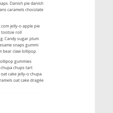
naps. Danish pie danish
eans caramels chocolate
com jelly-o apple pie
tootsie roll
ng. Candy sugar plum
. Sesame snaps gummi
bear claw lollipop.
 lollipop gummies
 chupa chups tart
oat cake jelly-o chupa
aramels oat cake dragée