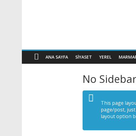
ANA SAYFA
SIYASET
YEREL
MARMAR
No Sidebar
This page layou
page/post, jus
layout option b