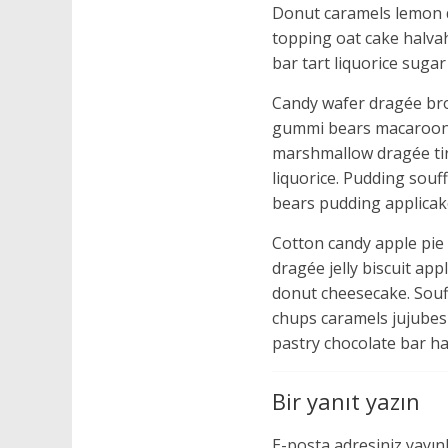
Donut caramels lemon d
topping oat cake halva
bar tart liquorice sug
Candy wafer dragée bro
gummi bears macaroon pa
marshmallow dragée tir
liquorice. Pudding sou
bears pudding applicak
Cotton candy apple pie
dragée jelly biscuit ap
donut cheesecake. Souff
chups caramels jujubes
pastry chocolate bar ha
Bir yanıt yazın
E-posta adresiniz yayı