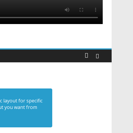
c layout for specific
out you want from