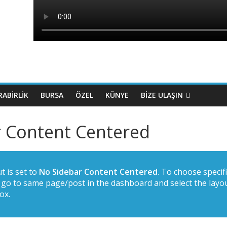
ABIRLIK
BURSA
ÖZEL
KÜNYE
BİZE ULAŞIN
 Content Centered
t is set to
No Sidebar Content Centered
. To choose specifi
t go to same page/post in the dashboard and select the lay
ox.