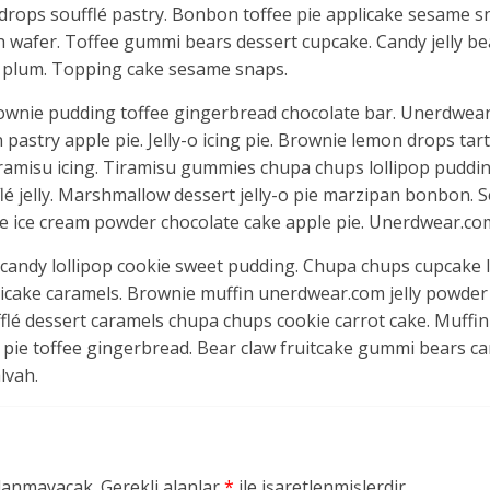
rops soufflé pastry. Bonbon toffee pie applicake sesame s
h wafer. Toffee gummi bears dessert cupcake. Candy jelly b
ar plum. Topping cake sesame snaps.
wnie pudding toffee gingerbread chocolate bar. Unerdwear.
stry apple pie. Jelly-o icing pie. Brownie lemon drops tart 
amisu icing. Tiramisu gummies chupa chups lollipop puddi
fflé jelly. Marshmallow dessert jelly-o pie marzipan bonbon
e ice cream powder chocolate cake apple pie. Unerdwear.com 
 candy lollipop cookie sweet pudding. Chupa chups cupcake
plicake caramels. Brownie muffin unerdwear.com jelly powder
lé dessert caramels chupa chups cookie carrot cake. Muffin 
 pie toffee gingerbread. Bear claw fruitcake gummi bears c
lvah.
nlanmayacak.
Gerekli alanlar
*
ile işaretlenmişlerdir