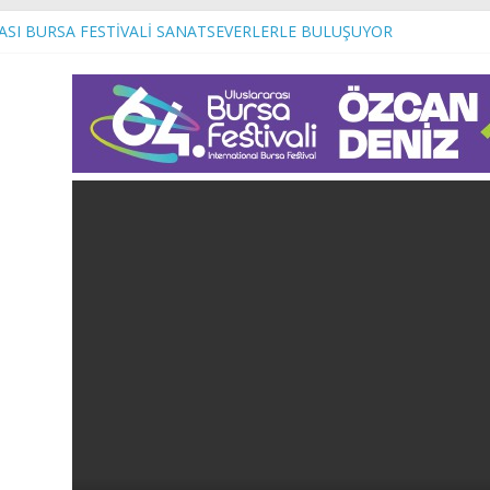
ASI BURSA FESTİVALİ SANATSEVERLERLE BULUŞUYOR
EN MUDANYA’DA ULAŞIM TEYAKKUZU
s
 kalite ve konfor artıyor!
 Bayisi Törenle Açıldı
iba’dan toplu sözleşme açıklaması