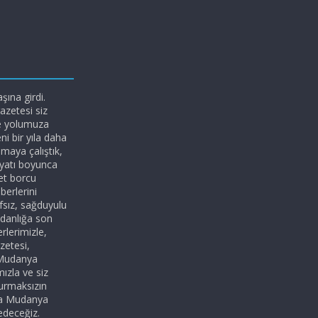
ına girdi.
azetesi siz
le yolumuza
i bir yıla daha
maya çalıştık,
yatı boyunca
et borcu
erlerini
afsız, sağduyulu
adanlığa son
rlerimizle,
zetesi,
 Mudanya
mızla ve siz
durmaksızın
da Mudanya
edeceğiz.