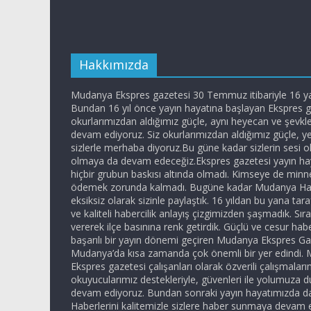
Hakkımızda
Mudanya Ekspres gazetesi 30 Temmuz itibariyle 16 yaş
Bundan 16 yıl önce yayın hayatına başlayan Ekspres g
okurlarımızdan aldığımız güçle, aynı heyecan ve şevk
devam ediyoruz. Siz okurlarımızdan aldığımız güçle, yen
sizlerle merhaba diyoruz.Bu güne kadar sizlerin sesi ol
olmaya da devam edeceğiz.Ekspres gazetesi yayın ha
hiçbir grubun baskısı altında olmadı. Kimseye de minn
ödemek zorunda kalmadı. Bugüne kadar Mudanya Hab
eksiksiz olarak sizinle paylaştık. 16 yıldan bu yana tar
ve kaliteli habercilik anlayış çizgimizden şaşmadık. Sır
vererek ilçe basınına renk getirdik. Güçlü ve cesur habe
başarılı bir yayın dönemi geçiren Mudanya Ekspres Ga
Mudanya’da kısa zamanda çok önemli bir yer edindi.
Ekspres gazetesi çalışanları olarak özverili çalışmaları
okuyucularımız destekleriyle, güvenleri ile yolumuza 
devam ediyoruz. Bundan sonraki yayın hayatımızda 
Haberlerini kalitemizle sizlere haber sunmaya devam 