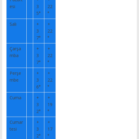
esi
3
22
5°
°
Salı
+
+
3
22
7°
°
Çarşa
+
+
mba
3
22
7°
°
Perşe
+
+
mbe
3
22
6°
°
Cuma
+
+
3
19
2°
°
Cumar
+
+
tesi
3
17
2°
°