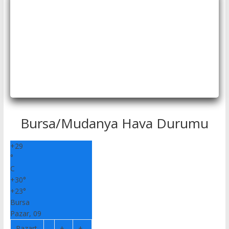
Bursa/Mudanya Hava Durumu
+
29
°
C
+
30°
+
23°
Bursa
Pazar, 09
Pazart
+
+