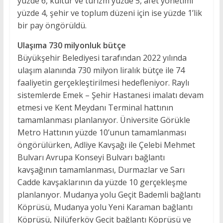
yüzde 6, kültür ve turizm yüzde 5, afet yönetimi
yüzde 4, şehir ve toplum düzeni için ise yüzde 1’lik
bir pay öngörüldü.
Ulaşıma 730 milyonluk bütçe
Büyükşehir Belediyesi tarafından 2022 yılında
ulaşım alanında 730 milyon liralık bütçe ile 74
faaliyetin gerçekleştirilmesi hedefleniyor. Raylı
sistemlerde Emek – Şehir Hastanesi imalatı devam
etmesi ve Kent Meydanı Terminal hattının
tamamlanması planlanıyor. Üniversite Görükle
Metro Hattının yüzde 10’unun tamamlanması
öngörülürken, Adliye Kavşağı ile Çelebi Mehmet
Bulvarı Avrupa Konseyi Bulvarı bağlantı
kavşağının tamamlanması, Durmazlar ve Sarı
Cadde kavşaklarının da yüzde 10 gerçekleşme
planlanıyor. Mudanya yolu Geçit Bademli bağlantı
Köprüsü, Mudanya yolu Yeni Karaman bağlantı
Köprüsü, Nilüferköy Geçit bağlantı Köprüsü ve