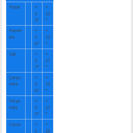
Pazar
+
+
3
23
3°
°
Pazart
+
+
esi
3
22
6°
°
Salı
+
+
3
21
7°
°
Çarşa
+
+
mba
3
22
6°
°
Perşe
+
+
mbe
3
21
5°
°
Cuma
+
+
3
20