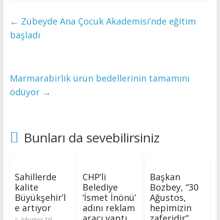
←
Zübeyde Ana Çocuk Akademisi’nde eğitim
başladı
Marmarabirlik ürün bedellerinin tamamını
ödüyor
→
Bunları da sevebilirsiniz
Sahillerde
CHP’li
Başkan
kalite
Belediye
Bozbey, “30
Büyükşehir’l
‘İsmet İnönü’
Ağustos,
e artıyor
adını reklam
hepimizin
aracı yaptı
zaferidir”
Ağustos 19,