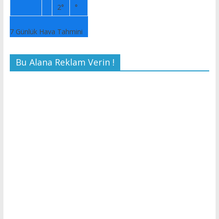
2°
°
7 Günlük Hava Tahmini
Bu Alana Reklam Verin !