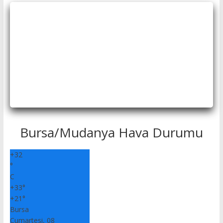
Bursa/Mudanya Hava Durumu
+
32
°
C
+
33°
+
21°
Bursa
Cumartesi, 08