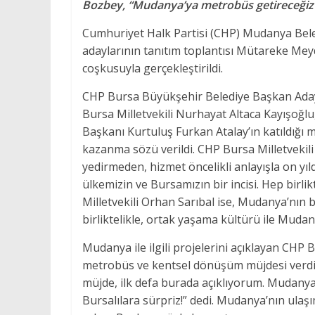
Bozbey, “Mudanya’ya metrobüs getireceğiz”
Cumhuriyet Halk Partisi (CHP) Mudanya Bele
adaylarının tanıtım toplantısı Mütareke Mey
coşkusuyla gerçekleştirildi.
CHP Bursa Büyükşehir Belediye Başkan Adayı
Bursa Milletvekili Nurhayat Altaca Kayışoğl
Başkanı Kurtuluş Furkan Atalay’ın katıldığı m
kazanma sözü verildi. CHP Bursa Milletvekil
yedirmeden, hizmet öncelikli anlayışla on yı
ülkemizin ve Bursamızın bir incisi. Hep birli
Milletvekili Orhan Sarıbal ise, Mudanya’nın 
birliktelikle, ortak yaşama kültürü ile Muda
Mudanya ile ilgili projelerini açıklayan CH
metrobüs ve kentsel dönüşüm müjdesi verdi.B
müjde, ilk defa burada açıklıyorum. Mudanya
Bursalılara sürpriz!” dedi. Mudanya’nın ula