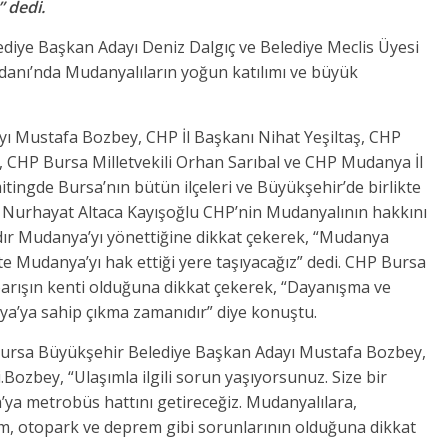
 dedi.
diye Başkan Adayı Deniz Dalgıç ve Belediye Meclis Üyesi
danı’nda Mudanyalıların yoğun katılımı ve büyük
 Mustafa Bozbey, CHP İl Başkanı Nihat Yeşiltaş, CHP
u, CHP Bursa Milletvekili Orhan Sarıbal ve CHP Mudanya İl
itingde Bursa’nın bütün ilçeleri ve Büyükşehir’de birlikte
i Nurhayat Altaca Kayışoğlu CHP’nin Mudanyalının hakkını
ldır Mudanya’yı yönettiğine dikkat çekerek, “Mudanya
kte Mudanya’yı hak ettiği yere taşıyacağız” dedi. CHP Bursa
barışın kenti olduğuna dikkat çekerek, “Dayanışma ve
nya’ya sahip çıkma zamanıdır” diye konuştu.
P Bursa Büyükşehir Belediye Başkan Adayı Mustafa Bozbey,
ozbey, “Ulaşımla ilgili sorun yaşıyorsunuz. Size bir
’ya metrobüs hattını getireceğiz. Mudanyalılara,
şım, otopark ve deprem gibi sorunlarının olduğuna dikkat