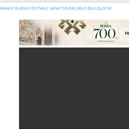
ARARASI BURSA FESTİVALİ SANATSEVERLERLE BULUŞUYOR
R’DEN MUDANYA’DA ULAŞIM TEYAKKUZU
s
rında kalite ve konfor artıyor!
Beko Bayisi Törenle Açıldı
li Biba’dan toplu sözleşme açıklaması