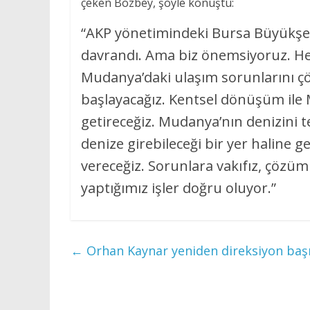
çeken Bozbey, şöyle konuştu:
“AKP yönetimindeki Bursa Büyükşeh
davrandı. Ama biz önemsiyoruz. Herk
Mudanya’daki ulaşım sorunlarını çöze
başlayacağız. Kentsel dönüşüm ile 
getireceğiz. Mudanya’nın denizini t
denize girebileceği bir yer haline g
vereceğiz. Sorunlara vakıfız, çözüml
yaptığımız işler doğru oluyor.”
←
Orhan Kaynar yeniden direksiyon baş