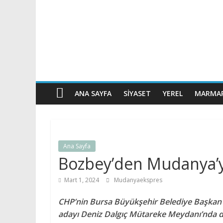
ANA SAYFA
SIYASET
YEREL
MARMAR
Ana Sayfa
Bozbey’den Mudanya’
Mart 1, 2024
Mudanyaekspres
CHP’nin Bursa Büyükşehir Belediye Başkan
adayı Deniz Dalgıç Mütareke Meydanı’nda d