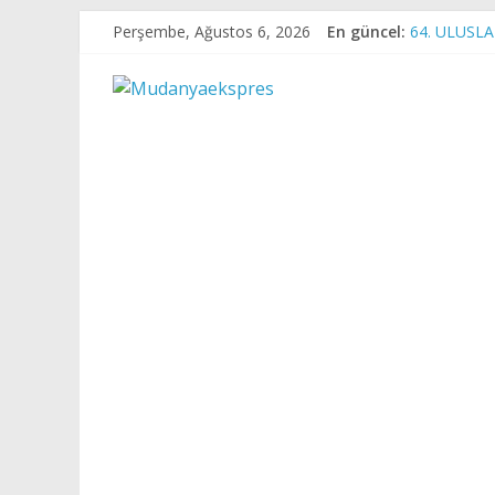
Skip
Perşembe, Ağustos 6, 2026
En güncel:
64. ULUSL
to
BÜYÜKŞEHİ
content
Mudanyaekspre
Bursa plajla
Mudanya’da 
Başkan Veki
Haber
Bizden
Sorulur