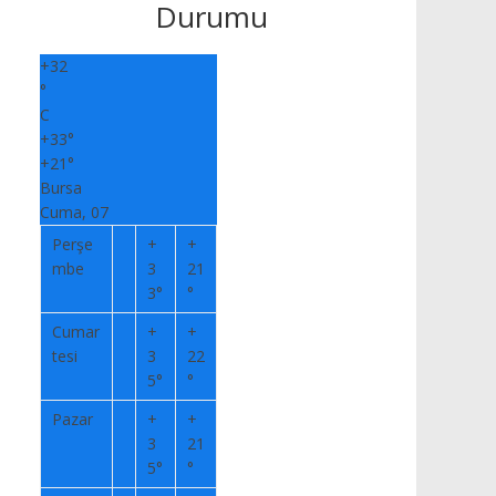
Durumu
+
32
°
C
+
33°
+
21°
Bursa
Cuma, 07
Perşe
+
+
mbe
3
21
3°
°
Cumar
+
+
tesi
3
22
5°
°
Pazar
+
+
3
21
5°
°