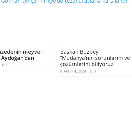
Gökhan Dinçer Tirilye’de tezahüratlarla karşılandı
zedenin meyve-
Başkan Bozbey,
i Aydoğan’dan
“Mudanya’nın sorunlarını ve
çözümlerini biliyoruz”
2023
Aralık 4, 2024
0