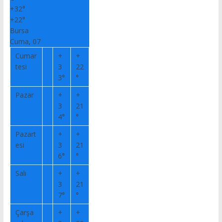
+
32°
+
22°
Bursa
Cuma, 07
Cumar
+
+
tesi
3
22
3°
°
Pazar
+
+
3
21
4°
°
Pazart
+
+
esi
3
21
6°
°
Salı
+
+
3
21
7°
°
Çarşa
+
+