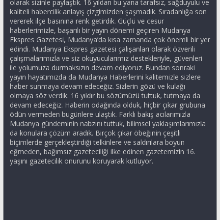
olarak sizinle paylaştık. 16 yıldan bu yana tarafsız, sağduyulu ve
kaliteli habercilik anlayış çizgimizden şaşmadık. Sıradanlığa son
vererek ilçe basınına renk getirdik. Güçlü ve cesur
haberlerimizle, başarılı bir yayın dönemi geçiren Mudanya
Ekspres Gazetesi, Mudanya’da kısa zamanda çok önemli bir yer
edindi. Mudanya Ekspres gazetesi çalışanları olarak özverili
çalışmalarımızla ve siz okuyucularımız destekleriyle, güvenleri
ile yolumuza durmaksızın devam ediyoruz. Bundan sonraki
yayın hayatımızda da Mudanya Haberlerini kalitemizle sizlere
haber sunmaya devam edeceğiz. Sizlerin gözü ve kulağı
olmaya söz verdik. 16 yıldır bu sözümüzü tuttuk, tutmaya da
devam edeceğiz. Haberin odağında olduk, hiçbir çıkar grubuna
ödün vermeden bugünlere ulaştık. Farklı bakış acılarımızla
Mudanya gündeminin nabzını tuttuk, bilimsel yaklaşımlarımızla
da konulara çözüm aradık. Birçok çıkar öbeğinin çeşitli
biçimlerde gerçekleştirdiği telkinlere ve saldırılara boyun
eğmeden, bağımsız gazeteciliği ilke edinen gazetemizin 16.
yaşını gazetecilik onurunu koruyarak kutluyor.