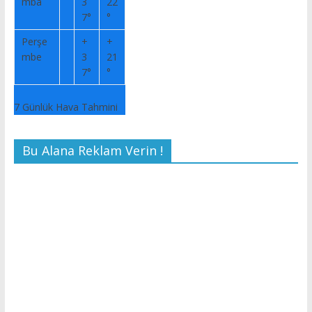
mba
3
22
7°
°
Perşe
+
+
mbe
3
21
7°
°
7 Günlük Hava Tahmini
Bu Alana Reklam Verin !