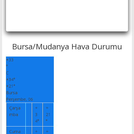
Bursa/Mudanya Hava Durumu
+
33
°
C
+
34°
+
21°
Bursa
Perşembe, 06
Çarşa
+
+
mba
3
21
4°
°
Cuma
+
+