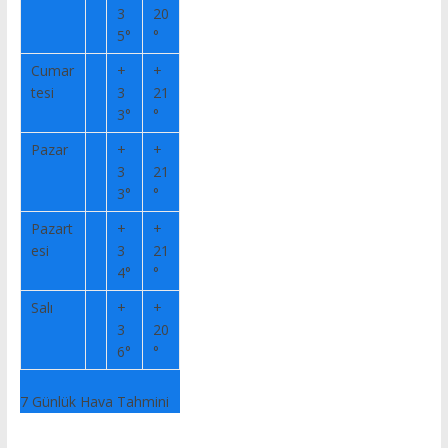
3
20
5°
°
Cumar
+
+
tesi
3
21
3°
°
Pazar
+
+
3
21
3°
°
Pazart
+
+
esi
3
21
4°
°
Salı
+
+
3
20
6°
°
7 Günlük Hava Tahmini