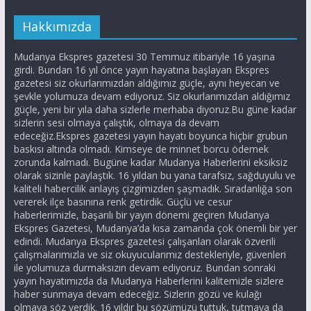
Hakkımızda
Mudanya Ekspres gazetesi 30 Temmuz itibariyle 16 yaşına
girdi. Bundan 16 yıl önce yayın hayatına başlayan Ekspres
gazetesi siz okurlarımızdan aldığımız güçle, aynı heyecan ve
şevkle yolumuza devam ediyoruz. Siz okurlarımızdan aldığımız
güçle, yeni bir yıla daha sizlerle merhaba diyoruz.Bu güne kadar
sizlerin sesi olmaya çalıştık, olmaya da devam
edeceğiz.Ekspres gazetesi yayın hayatı boyunca hiçbir grubun
baskısı altında olmadı. Kimseye de minnet borcu ödemek
zorunda kalmadı. Bugüne kadar Mudanya Haberlerini eksiksiz
olarak sizinle paylaştık. 16 yıldan bu yana tarafsız, sağduyulu ve
kaliteli habercilik anlayış çizgimizden şaşmadık. Sıradanlığa son
vererek ilçe basınına renk getirdik. Güçlü ve cesur
haberlerimizle, başarılı bir yayın dönemi geçiren Mudanya
Ekspres Gazetesi, Mudanya’da kısa zamanda çok önemli bir yer
edindi. Mudanya Ekspres gazetesi çalışanları olarak özverili
çalışmalarımızla ve siz okuyucularımız destekleriyle, güvenleri
ile yolumuza durmaksızın devam ediyoruz. Bundan sonraki
yayın hayatımızda da Mudanya Haberlerini kalitemizle sizlere
haber sunmaya devam edeceğiz. Sizlerin gözü ve kulağı
olmaya söz verdik. 16 yıldır bu sözümüzü tuttuk, tutmaya da