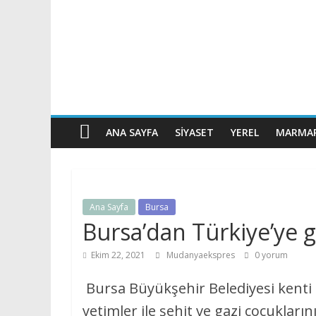
ANA SAYFA
SIYASET
YEREL
MARMAR
Ana Sayfa
Bursa
Bursa’dan Türkiye’ye 
Ekim 22, 2021
Mudanyaekspres
0 yorum
Bursa Büyükşehir Belediyesi kenti 
yetimler ile şehit ve gazi çocuklar