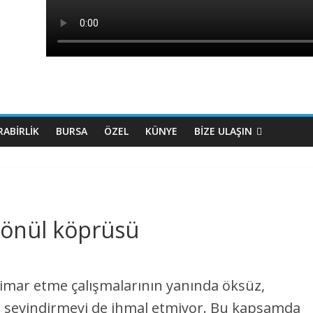
ABIRLIK
BURSA
ÖZEL
KÜNYE
BİZE ULAŞIN
gönül köprüsü
imar etme çalışmalarının yanında öksüz,
ını sevindirmeyi de ihmal etmiyor. Bu kapsamda