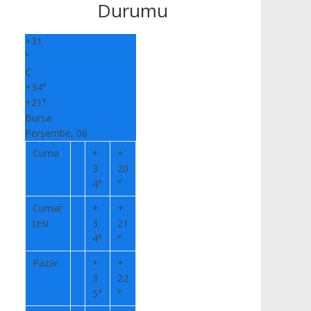
Durumu
+
31
°
C
+
34°
+
21°
Bursa
Perşembe, 06
Cuma
+
+
3
20
4°
°
Cumar
+
+
tesi
3
21
4°
°
Pazar
+
+
3
22
5°
°