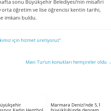
, hafta sonu Büyükşehir Belediyesi’nin misafiri
 orta öğretim ve lise öğrencisi kentin tarihi,
rme imkanı buldu.
ımız için hizmet üretiyoruz”
Mavi Tur’un konukları hemşireler oldu
Büyükşehir
Marmara Denizi’nde 5,1
espor Kadın Hentbol
büyüklüğünde deprem