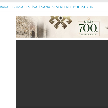
ARARASI BURSA FESTİVALİ SANATSEVERLERLE BULUŞUYOR
R’DEN MUDANYA’DA ULAŞIM TEYAKKUZU
s
rında kalite ve konfor artıyor!
Beko Bayisi Törenle Açıldı
li Biba’dan toplu sözleşme açıklaması