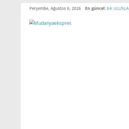
Skip
Perşembe, Ağustos 6, 2026
En güncel:
64. ULUSL
to
BÜYÜKŞEHİ
content
Mudanyaekspre
Bursa plajla
Mudanya’da 
Başkan Veki
Haber
Bizden
Sorulur