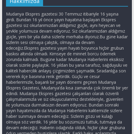
Hakkımızda
Mudanya Ekspres gazetesi 30 Temmuz itibariyle 16 yaşına
girdi. Bundan 16 yıl önce yayın hayatına başlayan Ekspres
gazetesi siz okurlarımızdan aldığımız güçle, aynı heyecan ve
şevkle yolumuza devam ediyoruz. Siz okurlarımızdan aldığımız
güçle, yeni bir yıla daha sizlerle merhaba diyoruz.Bu güne kadar
sizlerin sesi olmaya çalıştık, olmaya da devam
edeceğiz.Ekspres gazetesi yayın hayatı boyunca hiçbir grubun
baskısı altında olmadı. Kimseye de minnet borcu ödemek
zorunda kalmadı. Bugüne kadar Mudanya Haberlerini eksiksiz
olarak sizinle paylaştık. 16 yıldan bu yana tarafsız, sağduyulu ve
kaliteli habercilik anlayış çizgimizden şaşmadık. Sıradanlığa son
vererek ilçe basınına renk getirdik. Güçlü ve cesur
haberlerimizle, başarılı bir yayın dönemi geçiren Mudanya
Ekspres Gazetesi, Mudanya’da kısa zamanda çok önemli bir yer
edindi. Mudanya Ekspres gazetesi çalışanları olarak özverili
çalışmalarımızla ve siz okuyucularımız destekleriyle, güvenleri
ile yolumuza durmaksızın devam ediyoruz. Bundan sonraki
yayın hayatımızda da Mudanya Haberlerini kalitemizle sizlere
haber sunmaya devam edeceğiz. Sizlerin gözü ve kulağı
olmaya söz verdik. 16 yıldır bu sözümüzü tuttuk, tutmaya da
devam edeceğiz. Haberin odağında olduk, hiçbir çıkar grubuna
ödün vermeden bugünlere ulaştık. Farklı bakış acılarımızla