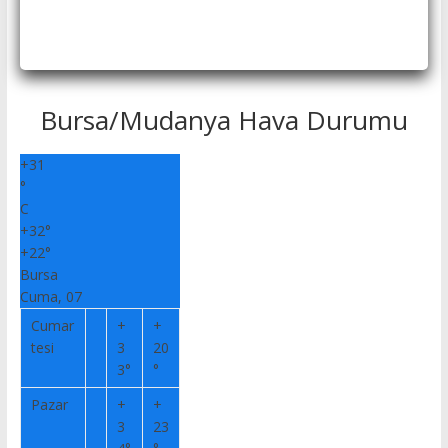
Bursa/Mudanya Hava Durumu
+
31
°
C
+
32°
+
22°
Bursa
Cuma, 07
Cumar
+
+
tesi
3
20
3°
°
Pazar
+
+
3
23