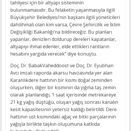
tahliyesi için bir altyapı sisteminin
bulunmamasıdır. Bu felaketin yaşanmasıyla ilgili
Büyükşehir Belediyesi’nin başkanı ilgili yöneticileri
dahilihmali olan kim varsa, Çevre Şehircilik ve İklim
Değişikliği Bakanlığı’na bildireceğiz. Bu planları
yapanlar, denizleri doldurup dereleri kapatanlar,
altyapıyı ihmal edenler, elde ettikleri rantların
hesabını yargıda verecek” diye konuştu.
Doç. Dr. BabakVaheddoost ve Doç. Dr. Eyubhan
Avcı imzalı raporda akarsu havzasında yer alan
Karanlıkdere hattının bir kısmı doğal zeminden
oluşurken, diğer bir kısmının da yığma taş zemin
olarak planlandığı, 1 saat içerisinde metrekareye
21 kg yağış düştüğü, oluşan yağış sonrası kanalın
kesit kapasitesinin yetersiz kaldığı belirtildi. Dere
hattının üst kısmındaki ağaç ve bitki parçalarının
yağışla birlikte taşkın oluşumuna katkıda