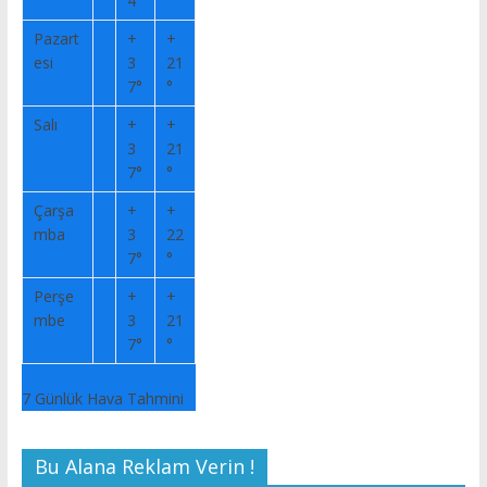
4°
°
Pazart
+
+
esi
3
21
7°
°
Salı
+
+
3
21
7°
°
Çarşa
+
+
mba
3
22
7°
°
Perşe
+
+
mbe
3
21
7°
°
7 Günlük Hava Tahmini
Bu Alana Reklam Verin !