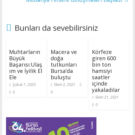
Bunları da sevebilirsiniz
Muhtarların
Macera ve
Körfeze
Büyük
doğa
giren 600
Başarısı:Ulaş
tutkunları
bin ton
ım ve İyilik El
Bursa’da
hamsiyi
Ele
buluştu
saatler
içinde
Şubat 7, 2025
Ekim 2, 2021
yakaladılar
0
0
Ekim 21, 2021
0