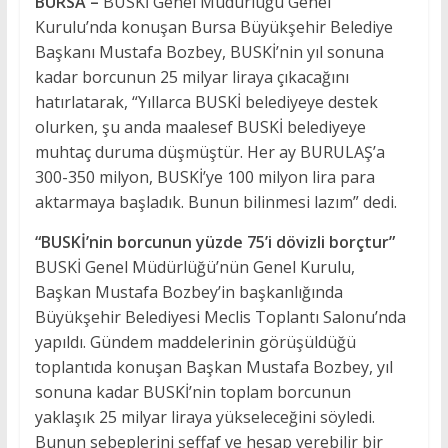
BURSA –
BUSKİ Genel Müdürlüğü Genel
Kurulu’nda konuşan Bursa Büyükşehir Belediye
Başkanı Mustafa Bozbey, BUSKİ’nin yıl sonuna
kadar borcunun 25 milyar liraya çıkacağını
hatırlatarak, “Yıllarca BUSKİ belediyeye destek
olurken, şu anda maalesef BUSKİ belediyeye
muhtaç duruma düşmüştür. Her ay BURULAŞ’a
300-350 milyon, BUSKİ’ye 100 milyon lira para
aktarmaya başladık. Bunun bilinmesi lazım” dedi.
“BUSKİ’nin borcunun yüzde 75’i dövizli borçtur”
BUSKİ Genel Müdürlüğü’nün Genel Kurulu,
Başkan Mustafa Bozbey’in başkanlığında
Büyükşehir Belediyesi Meclis Toplantı Salonu’nda
yapıldı. Gündem maddelerinin görüşüldüğü
toplantıda konuşan Başkan Mustafa Bozbey, yıl
sonuna kadar BUSKİ’nin toplam borcunun
yaklaşık 25 milyar liraya yükseleceğini söyledi.
Bunun sebeplerini şeffaf ve hesap verebilir bir