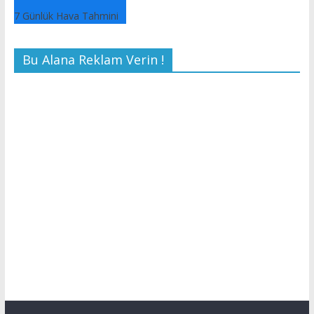
7 Günlük Hava Tahmini
Bu Alana Reklam Verin !