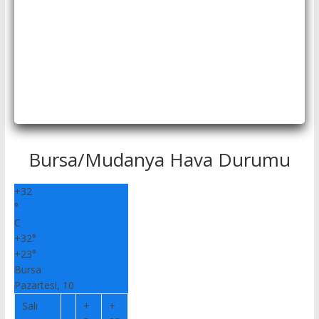
Bursa/Mudanya Hava Durumu
+
32
°
C
+
32°
+
23°
Bursa
Pazartesi, 10
Salı
+
+