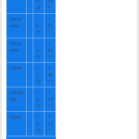
3
23
4°
°
Çarşa
+
+
mba
3
21
7°
°
Perşe
+
+
mbe
3
22
7°
°
Cuma
+
+
3
20
2°
°
Cumar
+
+
tesi
3
17
2°
°
Pazar
+
+
3
17
2°
°