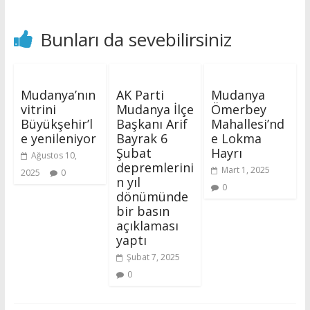
Bunları da sevebilirsiniz
Mudanya’nın
AK Parti
Mudanya
vitrini
Mudanya İlçe
Ömerbey
Büyükşehir’l
Başkanı Arif
Mahallesi’nd
e yenileniyor
Bayrak 6
e Lokma
Şubat
Hayrı
Ağustos 10,
depremlerini
Mart 1, 2025
2025
0
n yıl
0
dönümünde
bir basın
açıklaması
yaptı
Şubat 7, 2025
0