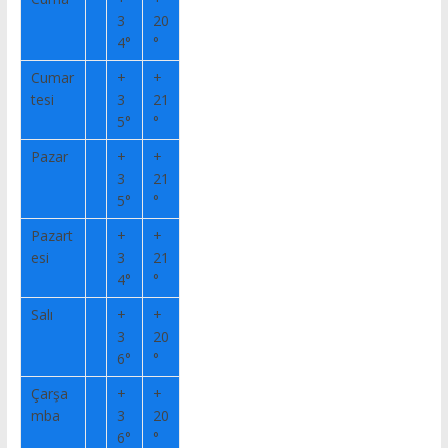
3
20
4°
°
Cumar
+
+
tesi
3
21
5°
°
Pazar
+
+
3
21
5°
°
Pazart
+
+
esi
3
21
4°
°
Salı
+
+
3
20
6°
°
Çarşa
+
+
mba
3
20
6°
°