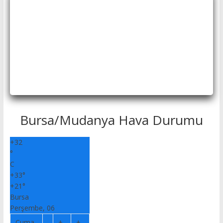
Bursa/Mudanya Hava Durumu
+
32
°
C
+
33°
+
21°
Bursa
Perşembe, 06
Cuma
+
+